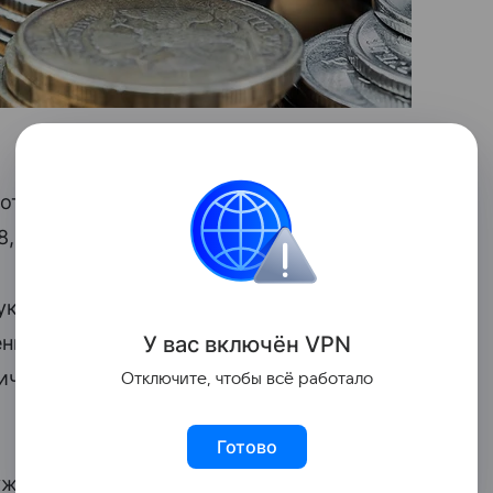
 относительно стабильным и находился
8,7 рубля за
доллар США
.
крепиться из-за подготовки
У вас включ
ён
V
P
N
ения
ключевой ставки
. Банк России
личит ключевую ставку до 18%
Отключите, чтобы всё работало
Готово
уждаться варианты и более