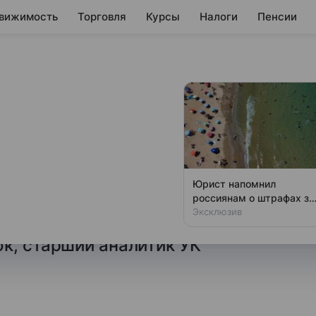
вижимость
Торговля
Курсы
Налоги
Пенсии
рубля на этой
рынка на этой неделе будет
Юрист напомнил
о ключевой ставке. Что будет
россиянам о штрафах за
пиво на пляже
Эксклюзив
 28 июля — рассказала
к, старший аналитик УК