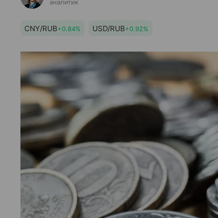
аналитик
CNY/RUB
USD/RUB
+0.84%
+0.92%