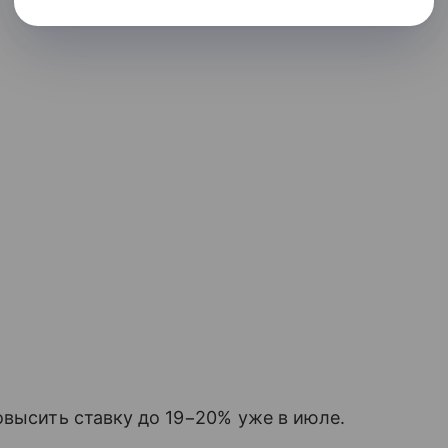
.
овысить ставку до 19−20% уже в июле.