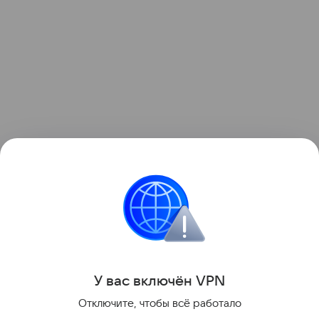
Узнать больше по теме
Выручка: что нужно знать
предпринимателю
В статье разбираемся, что представляет собой
выручка и как ее рассчитать.
Читать дальше
У вас включ
ён
V
P
N
Поделиться
Отключите, чтобы всё работало