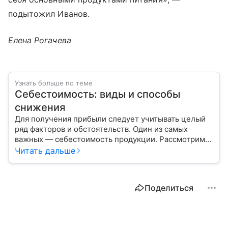
подытожил Иванов.
Елена Рогачева
Узнать больше по теме
Себестоимость: виды и способы
снижения
Для получения прибыли следует учитывать целый
ряд факторов и обстоятельств. Один из самых
важных — себестоимость продукции. Рассмотрим
вместе с экспертом, что это такое, способы расчета
Читать дальше
и методы снижения этого показателя.
Поделиться