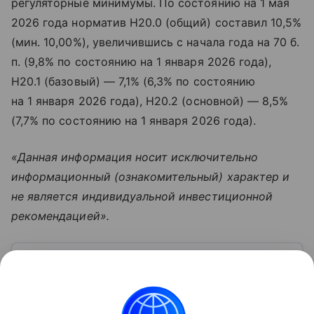
регуляторные минимумы. По состоянию на 1 мая
2026 года норматив Н20.0 (общий) составил 10,5%
(мин. 10,00%), увеличившись с начала года на 70 б.
п. (9,8% по состоянию на 1 января 2026 года),
Н20.1 (базовый) — 7,1% (6,3% по состоянию
на 1 января 2026 года), Н20.2 (основной) — 8,5%
(7,7% по состоянию на 1 января 2026 года).
«Данная информация носит исключительно
информационный (ознакомительный) характер и
не является индивидуальной инвестиционной
рекомендацией».
Узнать больше по теме
Чистая прибыль: баланс между
доходами и расходами
В мире финансов есть показатель, который служит