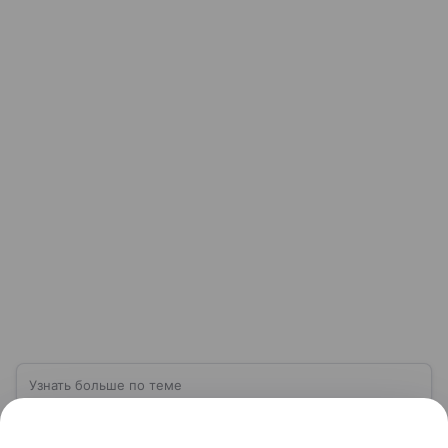
Узнать больше по теме
Чистая прибыль: баланс между
доходами и расходами