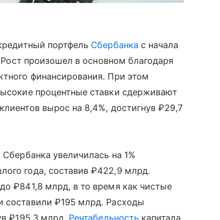
 кредитный портфель
Сбербанка
с начала
н. Рост произошел в основном благодаря
ктного финансирования. При этом
 высокие процентные ставки сдерживают
клиентов вырос на 8,4%, достигнув ₽29,7
ь
Сбербанка увеличилась на 1%
ого года, составив ₽422,9 млрд.
до ₽841,8 млрд, в то время как чистые
и составили ₽195 млрд. Расходы
ув ₽195,3 млрд.
Рентабельность
капитала