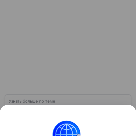
Узнать больше по теме
Чистая прибыль: баланс между
доходами и расходами
В мире финансов есть показатель, который служит
барометром успешности бизнеса. Речь идет
о чистой прибыли. Разберемся, как правильно