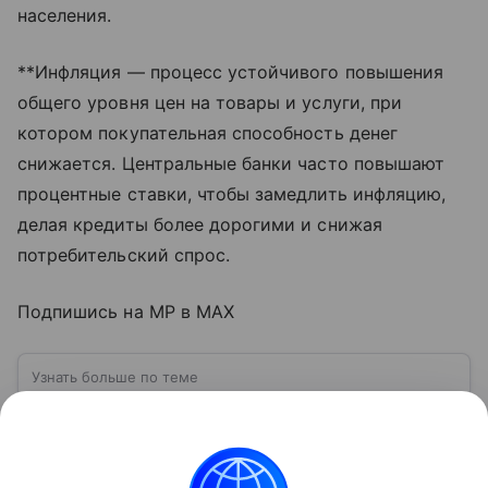
населения.
**Инфляция — процесс устойчивого повышения
общего уровня цен на товары и услуги, при
котором покупательная способность денег
снижается. Центральные банки часто повышают
процентные ставки, чтобы замедлить инфляцию,
делая кредиты более дорогими и снижая
потребительский спрос.
Подпишись на MP в MAX
Узнать больше по теме
Спрос: как определить и от чего
зависит
Перед выпуском новой продукции важно
проанализировать спрос, так как именно