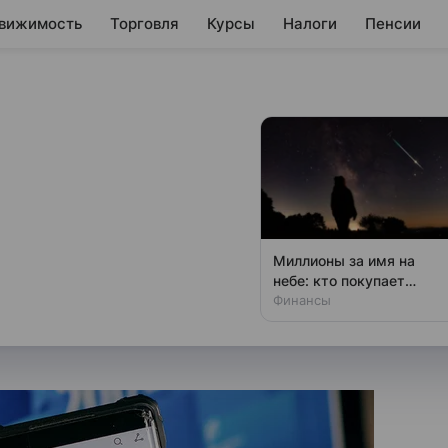
вижимость
Торговля
Курсы
Налоги
Пенсии
а выгодой»
года
максимальные приветственные
Миллионы за имя на
небе: кто покупает
звезды
Финансы