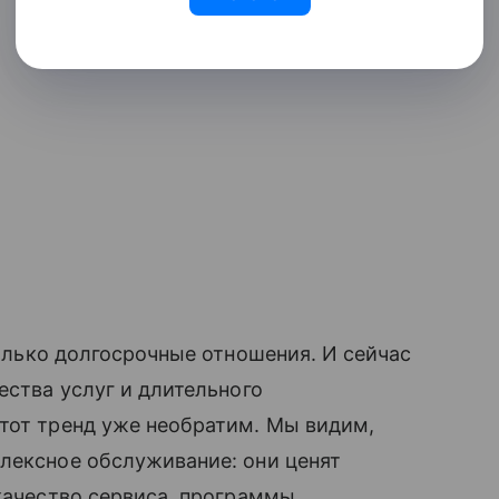
олько долгосрочные отношения. И сейчас
ества услуг и длительного
тот тренд уже необратим. Мы видим,
лексное обслуживание: они ценят
 качество сервиса, программы