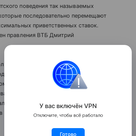
тского поведения так называемых
, которые последовательно перемещают
ксимальных приветственных ставок.
лен правления ВТБ Дмитрий
ользуют такие клиенты стал
дом, во время которого банк
ом году рост ставок стимулировал
тва между банками, получая
валась относительно небольшой
У вас включ
ён
V
P
N
в этом году снизится еще больше.
Отключите, чтобы всё работало
Готово