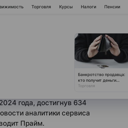
вижимость
Торговля
Курсы
Налоги
Пенсии
их звонков
рше 60 лет
Банкротство продавца:
кто получит деньги
ожилым людям старше 60 лет
первым
Торговля
ыросло в 2,6 раза
2024 года, достигнув 634
Новости аналитики сервиса
водит Прайм.