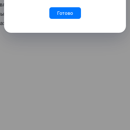
вляет 18,6 минуты, что говорит
Готово
х методов в адрес этой категории
разговора с мошенниками граждан от 18