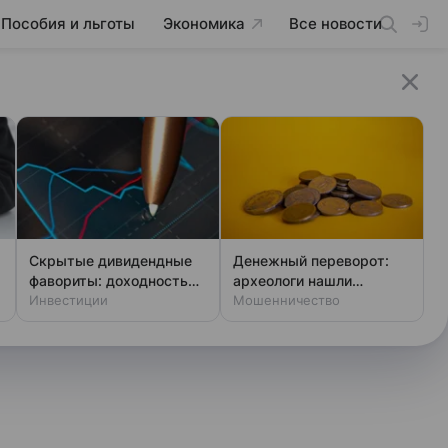
Пособия и льготы
Экономика
Все новости
Скрытые дивидендные
Денежный переворот:
фавориты: доходность
археологи нашли
выше ключевой ставки
Инвестиции
фальшивки XIV века
Мошенничество