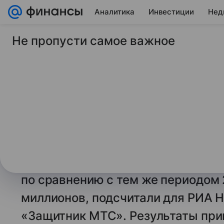
Аналитика
Инвестиции
Нед
Не пропусти самое важное
1 октября 2025
Финансы Mail
Число мошенническ
пожилым людям ста
выросло в 2,6 раза
Число мошеннических звонков п
с января по сентябрь 2025 года в
по сравнению с тем же периодом 
миллионов, подсчитали для РИА 
«Защитник МТС». Результаты при