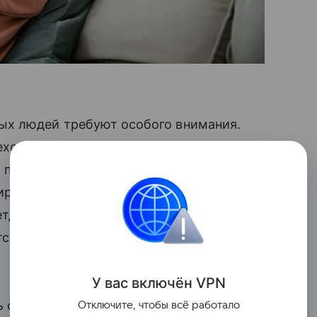
ых людей требуют особого внимания.
еход от массовых звонков
пенсионеров. … С января по сентябрь
ировал 633 миллиона 956 тысяч
, что в 2,6 раза больше, чем годом
ится порядка 20% от всех мошеннических
У вас включ
ён
V
P
N
ь одного мошеннического звонка
Отключите, чтобы всё работало