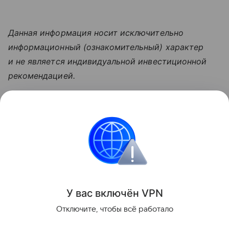
Данная информация носит исключительно
информационный (ознакомительный) характер
и не является индивидуальной инвестиционной
рекомендацией.
Узнать больше по теме
Выручка: что нужно знать
предпринимателю
В статье разбираемся, что представляет собой
выручка и как ее рассчитать.
Читать дальше
У вас включ
ён
V
P
N
Поделиться
Отключите, чтобы всё работало