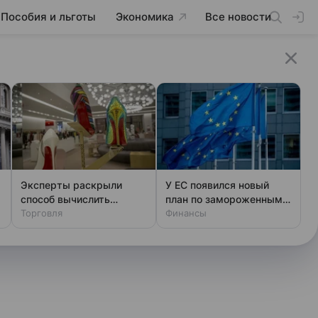
Пособия и льготы
Экономика
Все новости
Эксперты раскрыли
У ЕС появился новый
способ вычислить
план по замороженным
фальшивый люкс за
Торговля
активам России
Финансы
минуту