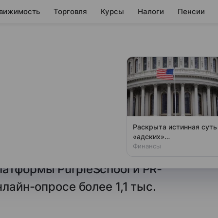
вижимость
Торговля
Курсы
Налоги
Пенсии
в в России
ят
х ИТ-специалистов опасаются
Раскрыта истинная суть
одятся в активном поиске
«адских»
антироссийских санкций
Финансы
одятся в совместном
США
атформы PurpleSchool и PR-
нлайн-опросе более 1,1 тыс.