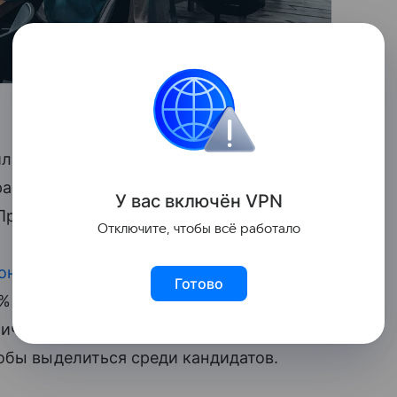
или, что продолжают работать
раняют занятость, но испытывают
У вас включ
ён
V
P
N
При этом 34% уже ищут новую работу.
Отключите, чтобы всё работало
онкуренцию
критической, указывая
Готово
% считают, что без рекомендаций
ически невозможно, а 14% отмечают
обы выделиться среди кандидатов.