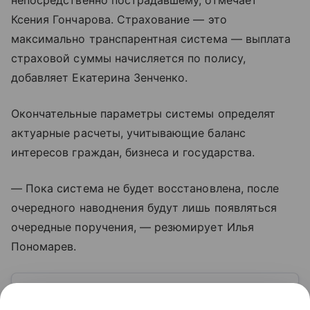
непосредственно пострадавшему, отмечает
Ксения Гончарова. Страхование — это
максимально транспарентная система — выплата
страховой суммы начисляется по полису,
добавляет Екатерина Зенченко.
Окончательные параметры системы определят
актуарные расчеты, учитывающие баланс
интересов граждан, бизнеса и государства.
— Пока система не будет восстановлена, после
очередного наводнения будут лишь появляться
очередные поручения, — резюмирует Илья
Пономарев.
Узнать больше по теме
ИНН: 5 способов получить номер