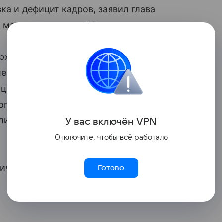
зка и дефицит кадров, заявил глава
а машиностроителей России.
держивающие темпы промышленного
ленный рубль, высокая фискальная
ицит кадров. Последний год российская
ого охлаждения — в кавычках, высокая
ли сложности для производителей», —
У вас включ
ён
V
P
N
Отключите, чтобы всё работало
ичивает финансово-экономическое
Готово