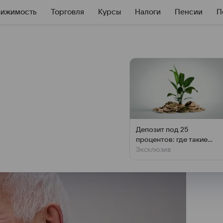
вижимость
Торговля
Курсы
Налоги
Пенсии
П
торы сдерживания
яются высокая ставка и
Депозит под 25
процентов: где такие
Эксклюзив
ставки