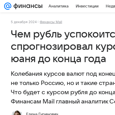
Аналитика
Инвестиции
Нед
5 декабря 2024
Финансы Mail
Чем рубль успокоитс
спрогнозировал курс
юаня до конца года
Колебания курсов валют под коне
не только Россию, но и такие стра
Что будет с курсом рубля до конц
Финансам Mail главный аналитик 
Елена Гуринович