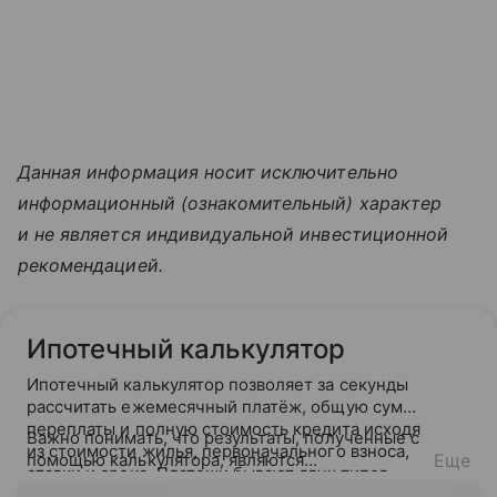
Данная информация носит исключительно
информационный (ознакомительный) характер
и не является индивидуальной инвестиционной
рекомендацией.
Ипотечный калькулятор
Ипотечный калькулятор позволяет за секунды
рассчитать ежемесячный платёж, общую сумму
переплаты и полную стоимость кредита исходя
Важно понимать, что результаты, полученные с
из стоимости жилья, первоначального взноса,
помощью калькулятора, являются
Еще
ставки и срока. Платежи бывают двух типов —
ориентировочными. После подачи заявки банк
аннуитетный (фиксированный на весь срок) или