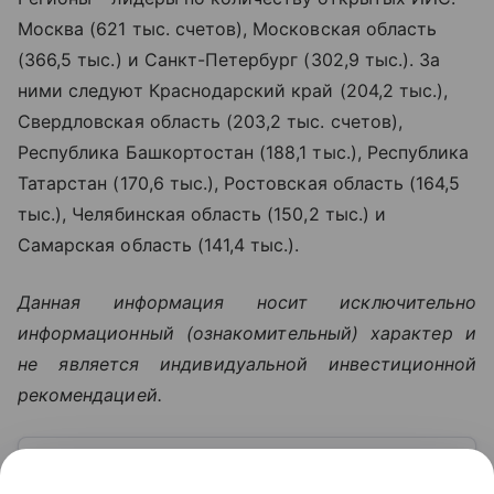
Москва (621 тыс. счетов), Московская область
(366,5 тыс.) и Санкт-Петербург (302,9 тыс.). За
ними следуют Краснодарский край (204,2 тыс.),
Свердловская область (203,2 тыс. счетов),
Республика Башкортостан (188,1 тыс.), Республика
Татарстан (170,6 тыс.), Ростовская область (164,5
тыс.), Челябинская область (150,2 тыс.) и
Самарская область (141,4 тыс.).
Данная информация носит исключительно
информационный (ознакомительный) характер и
не является индивидуальной инвестиционной
рекомендацией.
Узнать больше по теме
Ценные бумаги: виды и правила