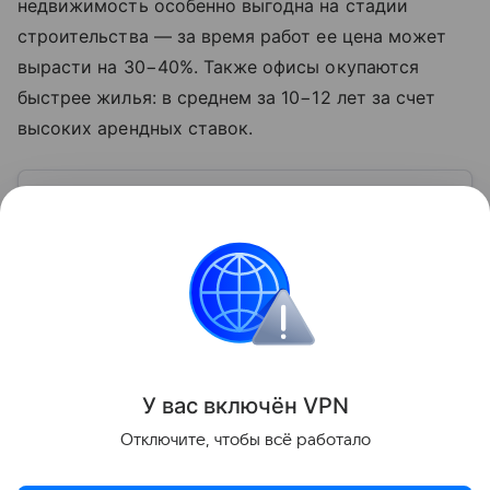
недвижимость особенно выгодна на стадии
строительства — за время работ ее цена может
вырасти на 30−40%. Также офисы окупаются
быстрее жилья: в среднем за 10−12 лет за счет
высоких арендных ставок.
Узнать больше по теме
Инвестиции: как быстро и надежно
приумножить свои накопления
Просто и емко расскажем об инвестициях для
новичков и перечислим их основные ошибки.
Читать дальше
Поделиться
У вас включ
ён
V
P
N
Отключите, чтобы всё работало