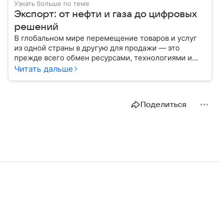
Узнать больше по теме
Экспорт: от нефти и газа до цифровых
решений
В глобальном мире перемещение товаров и услуг
из одной страны в другую для продажи — это
прежде всего обмен ресурсами, технологиями и
культурой. В статье разберем, как работает экспорт
Читать дальше
и чем он отличается от импорта.
Поделиться