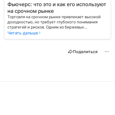
Фьючерс: что это и как его используют
на срочном рынке
Торговля на срочном рынке привлекает высокой
доходностью, но требует глубокого понимания
стратегий и рисков. Одним из биржевых
инструментов для краткосрочных инвестиций
Читать дальше
выступает фьючерс. Расскажем, в чем его
особенности.
Поделиться