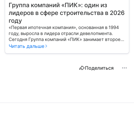
Группа компаний «ПИК»: один из
лидеров в сфере строительства в 2026
году
«Первая ипотечная компания», основанная в 1994
году, выросла в лидера отрасли девелопмента.
Сегодня Группа компаний «ПИК» занимает второе
место по объемам строящегося жилья в России.
Читать дальше
Расскажем о финансовых показателях холдинга.
Поделиться