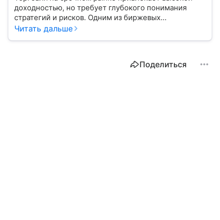
доходностью, но требует глубокого понимания
стратегий и рисков. Одним из биржевых
инструментов для краткосрочных инвестиций
Читать дальше
выступает фьючерс. Расскажем, в чем его
особенности.
Поделиться