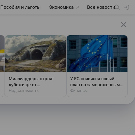
Пособия и льготы
Экономика
Все новости
Миллиардеры строят
У ЕС появился новый
«убежище от
план по замороженным
апокалипсиса» в
Недвижимость
активам России
Финансы
Аргентине