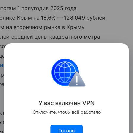
итогам 1 полугодия 2025 года
блике Крым на 18,6% — 128 049 рублей
. м на вторичном рынке в Крыму
елей средней цены квадратного метра
социально-экономическими факторами,
елом по России, в том числе, рост
м
ипотечных программ
с государственной
рования, а также повышенный спрос
ителей
иных
регионов РФ», — говорится
У вас включ
ён
V
P
N
кторов, негативно влияющих
Отключите, чтобы всё работало
рыму: проблемы с импортозамещением
Готово
ние
логистики
и авиасообщения,