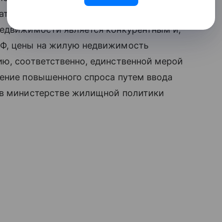
атериалов, оборудования и трудовых
недвижимости является конкурентным и,
РФ, цены на жилую недвижимость
ию, соответственно, единственной мерой
рение повышенного спроса путем ввода
 в министерстве жилищной политики