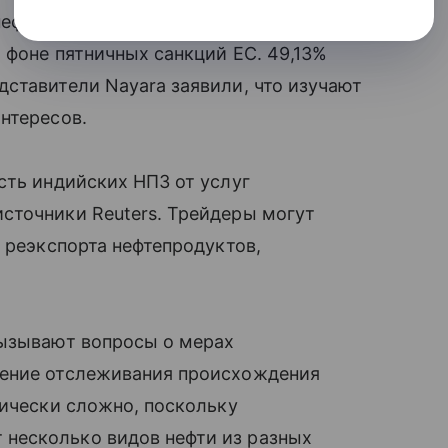
нефтетрейдеры воздерживаются
 фоне пятничных санкций ЕС. 49,13%
ставители Nayara заявили, что изучают
нтересов.
сть индийских НПЗ от услуг
сточники Reuters. Трейдеры могут
 реэкспорта нефтепродуктов,
вызывают вопросы о мерах
чение отслеживания происхождения
тически сложно, поскольку
несколько видов нефти из разных