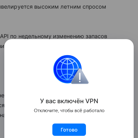
нивелируется высоким летним спросом
 API по недельному изменению запасов
ив спрос и есть ли признаки дефицита
 нефтяных танкеров и торговой компании
У вас включ
ён
V
P
N
я в статье Bloomberg, не смогут оказать
Отключите, чтобы всё работало
днако они могут ограничить доступ
Готово