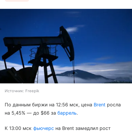
Источник:
Freepik
По данным биржи на 12:56 мск, цена
Brent
росла
на 5,45% — до $66 за
баррель
.
К 13:00 мск
фьючерс
на Brent замедлил рост