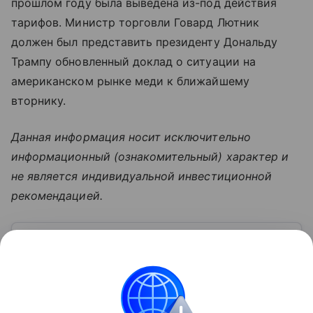
прошлом году была выведена из-под действия
тарифов. Министр торговли Говард Лютник
должен был представить президенту Дональду
Трампу обновленный доклад о ситуации на
американском рынке меди к ближайшему
вторнику.
Данная информация носит исключительно
информационный (ознакомительный) характер и
не является индивидуальной инвестиционной
рекомендацией.
Узнать больше по теме
Деньги: постигаем основы финансовой
грамотности
Мы используем деньги в повседневной жизни
каждый день, редко задумываясь о них как