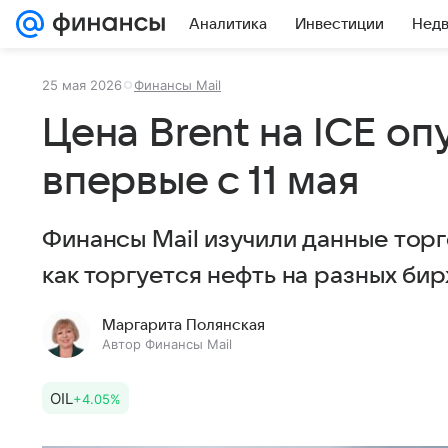
Аналитика
Инвестиции
Нед
25 мая 2026
Финансы Mail
Цена Brent на ICE оп
впервые с 11 мая
Финансы Mail изучили данные торго
как торгуется нефть на разных бир
Маргарита Полянская
Автор Финансы Mail
OIL
+4.05%