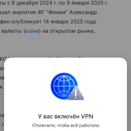
 с 6 декабря 2024 г. по 9 января 2025 г.
казал аналитик ФГ “Финам” Александр
ин опубликует 14 января 2025 года.
 валюты (
юани
) на открытом рынке,
«БКС Мир
инвестиций
» Михаил Зельцер,
ия инвалюты, что может несколько
иведет к
девальвации
, поскольку более
я баланс
экспорта
и импорта,
ные пары по-прежнему смотрят вниз.
У вас включ
ён
V
P
N
м при текущем курсе 13,5 рубля
Отключите, чтобы всё работало