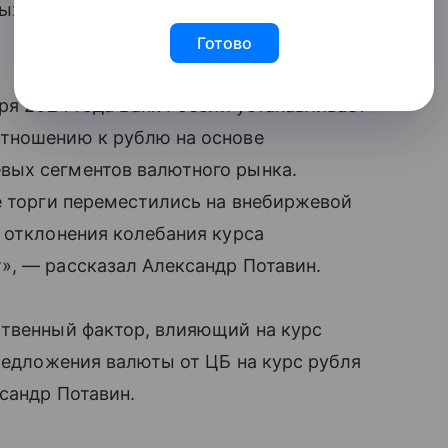
ыхода ЦБ, вероятно это произойдет чуть
Готово
ря 2024 года Банк России устанавливает
тношению к рублю на основе
вых сегментов валютного рынка.
е торги переместились на внебиржевой
 отклонения колебания курса
», — рассказал Александр Потавин.
ственный фактор, влияющий на курс
предложения валюты от ЦБ на курс рубля
сандр Потавин.