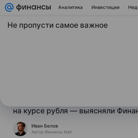
Аналитика
Инвестиции
Нед
Не пропусти самое важное
11 января 2025
Финансы Mail
Между покупкой и 
действия ЦБ на ва
скажутся на рубле
Банк России возобновляет регул
валюты на Мосбирже по бюджетно
на курсе рубля — выясняли Финан
Иван Белов
Автор Финансы Mail