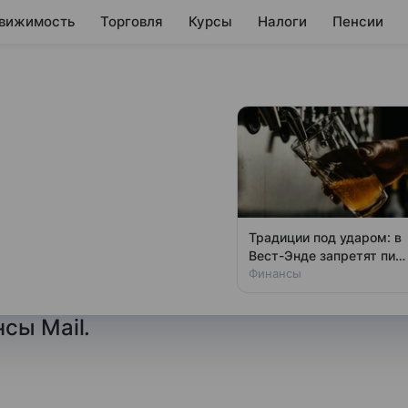
вижимость
Торговля
Курсы
Налоги
Пенсии
продажей. Как
лютном рынке
Традиции под ударом: в
Вест-Энде запретят пит
ярную покупку и продажу
у стойки
Финансы
му правилу. Как это отразится
сы Mail.