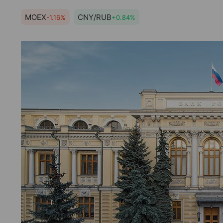
MOEX
CNY/RUB
-1.16%
+0.84%