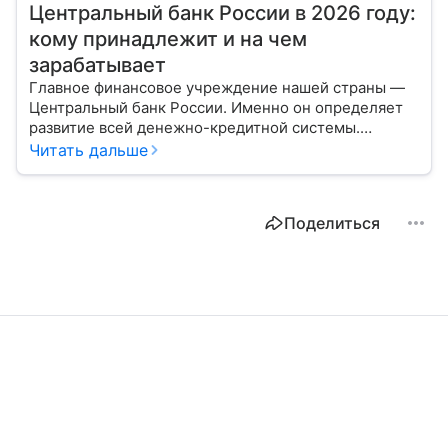
Центральный банк России в 2026 году:
кому принадлежит и на чем
зарабатывает
Главное финансовое учреждение нашей страны —
Центральный банк России. Именно он определяет
развитие всей денежно-кредитной системы.
Расскажем о его структуре, задачах и дадим
Читать дальше
прогноз эксперта по размеру ключевой ставки в РФ.
Поделиться