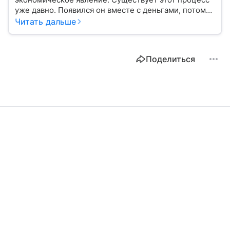
уже давно. Появился он вместе с деньгами, потому
что эти составляющие неразрывно связаны друг с
Читать дальше
другом.
Поделиться