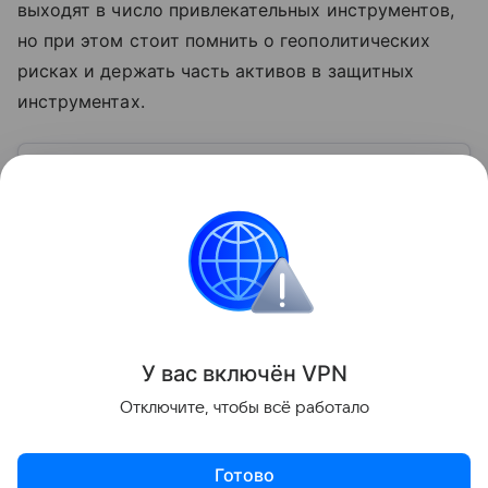
выходят в число привлекательных инструментов,
но при этом стоит помнить о геополитических
рисках и держать часть активов в защитных
инструментах.
Узнать больше по теме
Денежно-кредитная политика: цели,
методы и инструменты
Расскажем, кто управляет финансовыми потоками
страны и как строится ее денежно-кредитная
политика.
Читать дальше
У вас включ
ён
V
P
N
Поделиться
Отключите, чтобы всё работало
Готово