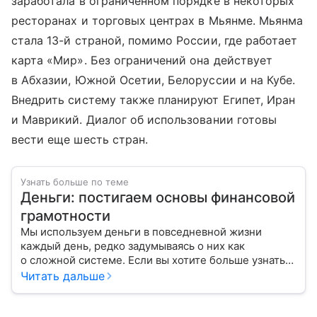
заработала в ограниченном порядке в некоторых
ресторанах и торговых центрах в Мьянме. Мьянма
стала 13-й страной, помимо России, где работает
карта «Мир». Без ограничений она действует
в Абхазии, Южной Осетии, Белоруссии и на Кубе.
Внедрить систему также планируют Египет, Иран
и Маврикий. Диалог об использовании готовы
вести еще шесть стран.
Узнать больше по теме
Деньги: постигаем основы финансовой
грамотности
Мы используем деньги в повседневной жизни
каждый день, редко задумываясь о них как
о сложной системе. Если вы хотите больше узнать
об этом финансовом инструменте и его функциях,
Читать дальше
читайте наш материал.