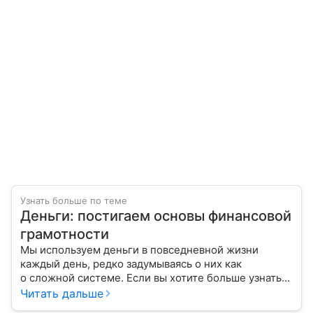
Узнать больше по теме
Деньги: постигаем основы финансовой
грамотности
Мы используем деньги в повседневной жизни
каждый день, редко задумываясь о них как
о сложной системе. Если вы хотите больше узнать
об этом финансовом инструменте и его функциях,
Читать дальше
читайте наш материал.