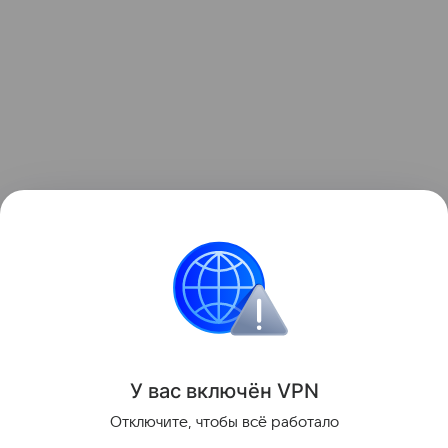
Поделиться
У вас включ
ён
V
P
N
Отключите, чтобы всё работало