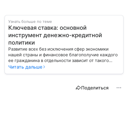
Узнать больше по теме
Ключевая ставка: основной
инструмент денежно-кредитной
политики
Развитие всех без исключения сфер экономики
нашей страны и финансовое благополучие каждого
ее гражданина в отдельности зависит от такого
показателя, как ключевая ставка. От чего зависит
Читать дальше
ее размер, расскажем в материале с помощью
эксперта.
Поделиться