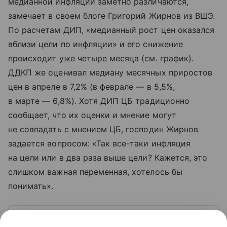
медианной инфляции заметно различаются,
замечает в своем блоге Григорий Жирнов из ВШЭ.
По расчетам ДИП, «медианный рост цен оказался
вблизи цели по инфляции» и его снижение
происходит уже четыре месяца (см. график).
ДДКП же оценивал медиану месячных приростов
цен в апреле в 7,2% (в феврале — в 5,5%,
в марте — 6,8%). Хотя ДИП ЦБ традиционно
сообщает, что их оценки и мнение могут
не совпадать с мнением ЦБ, господин Жирнов
задается вопросом: «Так все-таки инфляция
на цели или в два раза выше цели? Кажется, это
слишком важная переменная, хотелось бы
понимать».
Узнать больше по теме