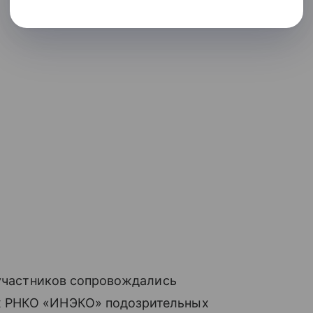
 участников сопровождались
 РНКО «ИНЭКО» подозрительных