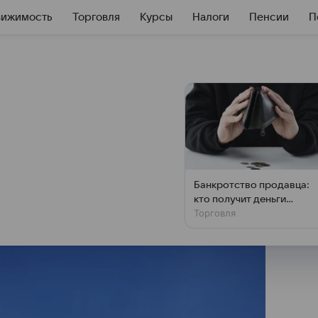
вижимость
Торговля
Курсы
Налоги
Пенсии
П
ю у РНКО «ИНЭКО»
 организация нарушала
е банковскую деятельность,
оссии.
Банкротство продавца:
кто получит деньги
Торговля
первым