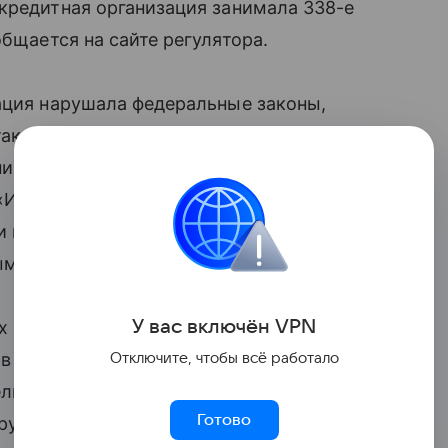
кредитная организация занимала 338-е
бщается на сайте регулятора.
ация нарушала федеральные законы,
также нормативные акты Банка России,
них 12 месяцев неоднократно
 «ИНЭКО» допускала нарушения
и в области противодействия
ым путем, и финансированию терроризма.
У вас включ
ён
V
P
N
х полутора лет неоднократно
ов РНКО «ИНЭКО» путем приобретения
Отключите, чтобы всё работало
льного согласования надзорного органа,
Готово
труктуры собственности и попытках