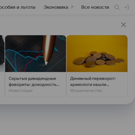
особия и льготы
Экономика
Все новости
Скрытые дивидендные
Денежный переворот:
фавориты: доходность
археологи нашли
Инвестиции
Мошенничество
выше ключевой ставки
фальшивки XIV века