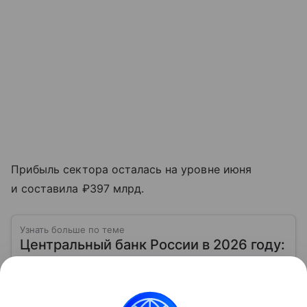
Прибыль сектора осталась на уровне июня
и составила ₽397 млрд.
Узнать больше по теме
Центральный банк России в 2026 году:
кому принадлежит и на чем
зарабатывает
Главное финансовое учреждение нашей страны —