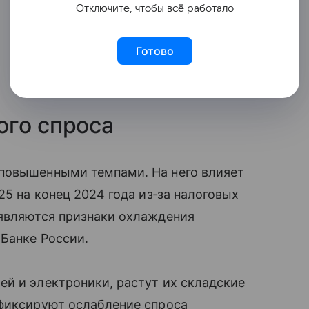
Отключите, чтобы всё работало
Готово
ого спроса
повышенными темпами. На него влияет
25 на конец 2024 года из‑за налоговых
оявляются признаки охлаждения
 Банке России.
й и электроники, растут их складские
 фиксируют ослабление спроса