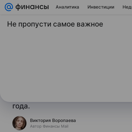
Аналитика
Инвестиции
Нед
Не пропусти самое важное
2 апреля 2025
Финансы Mail
ЦБ опубликовал по
обсуждения эконом
в России
Обсуждение проводилось в рамк
и заседания Совета директоров Б
года.
Виктория Воропаева
Автор Финансы Mail