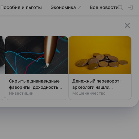
Пособия и льготы
Экономика
Все новости
Скрытые дивидендные
Денежный переворот:
фавориты: доходность
археологи нашли
выше ключевой ставки
Инвестиции
фальшивки XIV века
Мошенничество