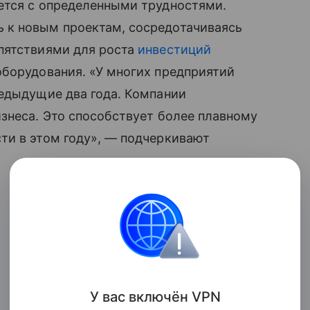
ется с определенными трудностями.
 к новым проектам, сосредотачиваясь
пятствиями для роста
инвестиций
оборудования. «У многих предприятий
редыдущие два года. Компании
знеса. Это способствует более плавному
ти в этом году», — подчеркивают
У вас включ
ён
V
P
N