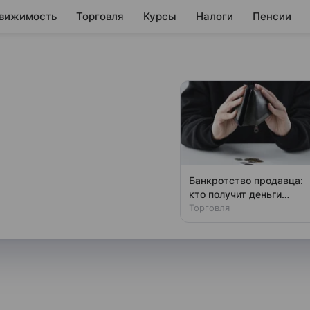
вижимость
Торговля
Курсы
Налоги
Пенсии
дробности
ической ситуации
Банкротство продавца:
кто получит деньги
ах «недели тишины»
первым
Торговля
анка России 21 марта 2025