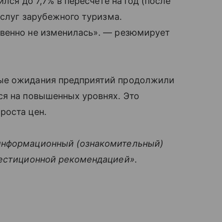
лся до 7,7% в пересчете на год (после
услуг зарубежного туризма.
венно не изменилась». — резюмирует
ые ожидания предприятий продолжили
ся на повышенных уровнях. Это
роста цен.
информационный (ознакомительный)
вестиционной рекомендацией».