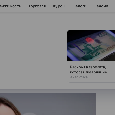
вижимость
Торговля
Курсы
Налоги
Пенсии
ешение по
едполагает длительные
Раскрыта зарплата,
вия, говорится в сообщении
которая позволит не
чувствовать зависти
Аналитика