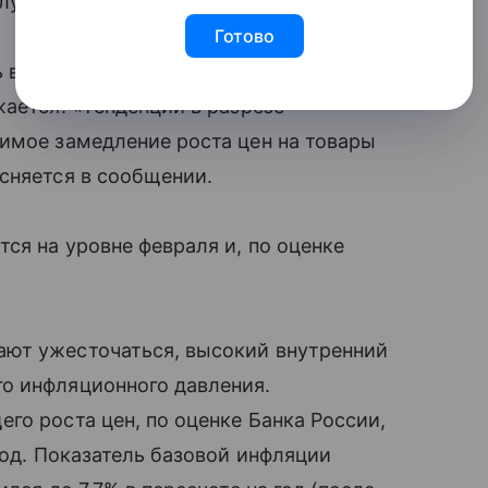
служба ЦБ.
Готово
 в феврале оставался на уровне января,
ается. «Тенденции в разрезе
имое замедление роста цен на товары
сняется в сообщении.
ся на уровне февраля и, по оценке
ают ужесточаться, высокий внутренний
о инфляционного давления.
го роста цен, по оценке Банка России,
год. Показатель базовой инфляции