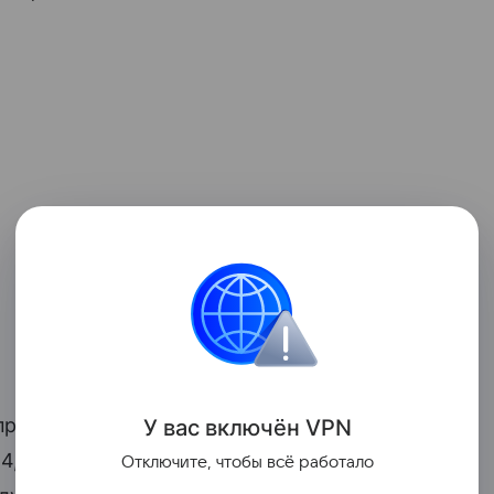
м проводимой денежно-кредитной
У вас включ
ён
V
P
N
4,5% в 2024 году и будет находиться
Отключите, чтобы всё работало