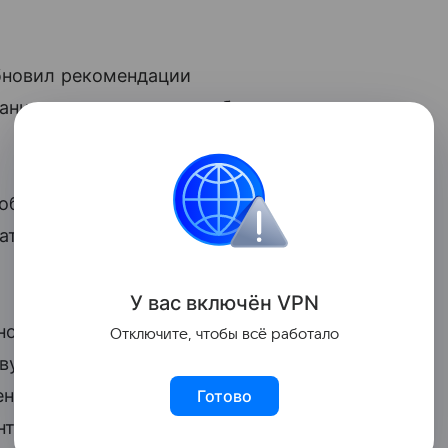
обновил рекомендации
аничениями по счетам в банках,
браться в причинах таких ограничений,
ать их в дальнейшем», — отмечается
У вас включ
ён
V
P
N
нодательные изменения. «Например,
Отключите, чтобы всё работало
тву (№
115-ФЗ
) дополнен информацией
ень риска, присвоенный только
Готово
та”, — уточняется в сообщении.