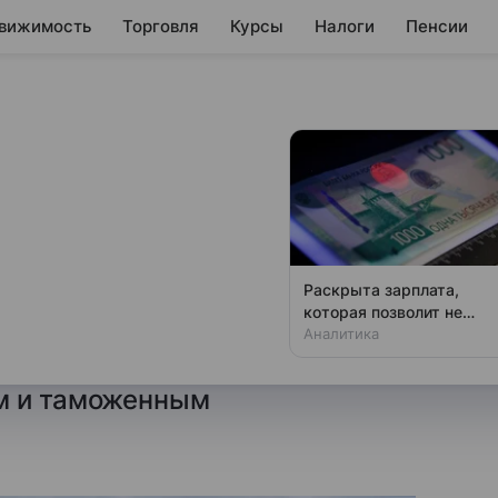
вижимость
Торговля
Курсы
Налоги
Пенсии
ндации для
о работе с
четам
Раскрыта зарплата,
которая позволит не
ндации возможных действий,
чувствовать зависти
Аналитика
чениями, связанными
м и таможенным