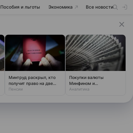
Пособия и льготы
Экономика
Все новости
Минтруд раскрыл, кто
Покупки валюты
получит право на две
Минфином и
пенсии
Пенсии
спекулянтами разогнали
Аналитика
курс до 83 руб./$