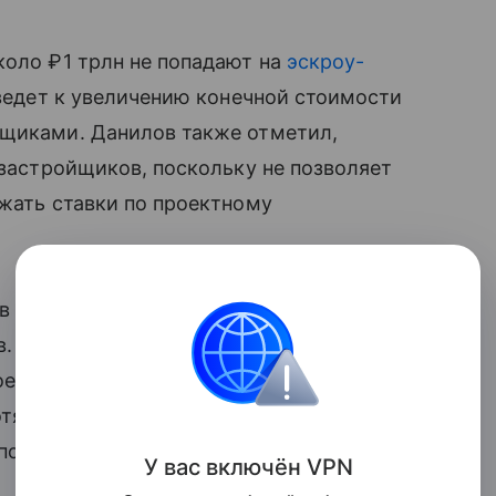
коло ₽1 трлн не попадают на
эскроу-
 ведет к увеличению конечной стоимости
йщиками. Данилов также отметил,
 застройщиков, поскольку не позволяет
ижать ставки по проектному
тов способствует снижению стоимости
в. Вице-президент
Сбербанка
Сергей
роектному финансированию
тя ранее она находилась на уровне
рпоративному кредитованию составляет
У вас включ
ён
V
P
N