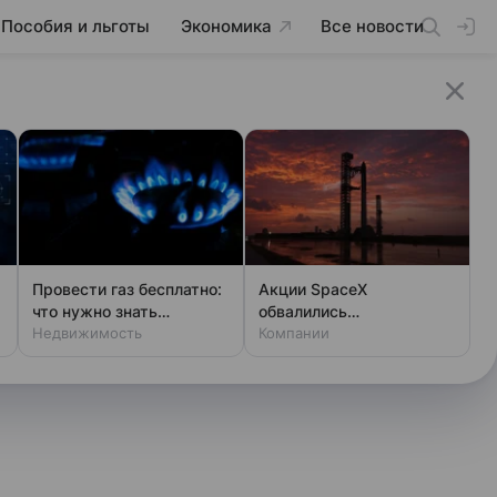
Пособия и льготы
Экономика
Все новости
Провести газ бесплатно:
Акции SpaceX
что нужно знать
обвалились
владельцам дач
Недвижимость
одновременно с аварией
Компании
на Луне