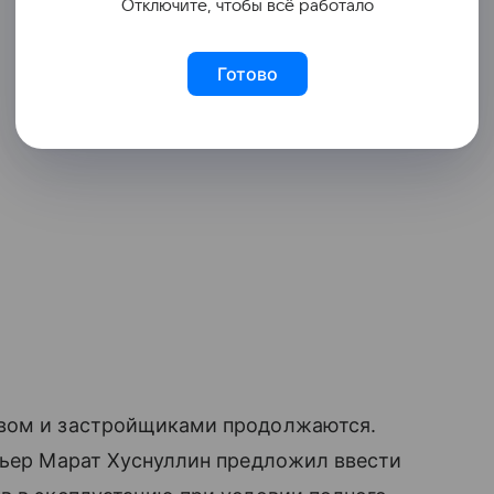
Отключите, чтобы всё работало
Готово
вом и застройщиками продолжаются.
мьер Марат Хуснуллин предложил ввести