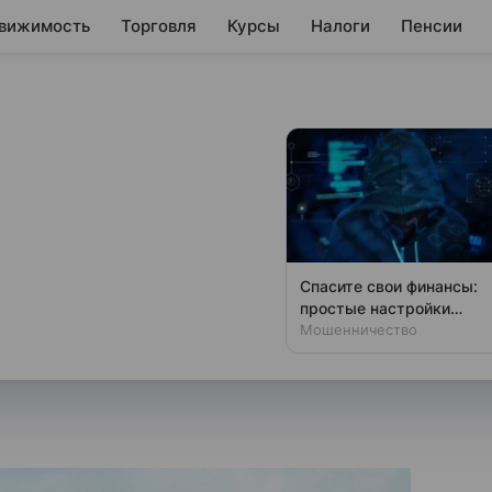
вижимость
Торговля
Курсы
Налоги
Пенсии
ом рассрочек от
ный объем рассрочек
Спасите свои финансы:
ных застройщиками, на сумму
простые настройки
против мошенников
Мошенничество
егулятора Александр Данилов.