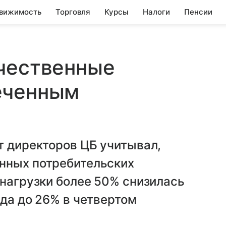
вижимость
Торговля
Курсы
Налоги
Пенсии
ичественные
еченным
т директоров ЦБ учитывал,
нных потребительских
 нагрузки более 50% снизилась
ода до 26% в четвертом