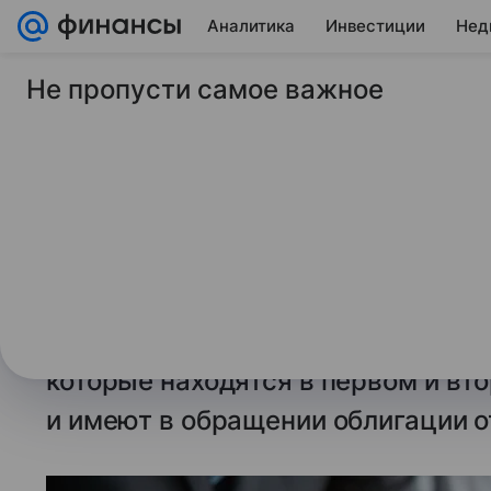
Аналитика
Инвестиции
Нед
Не пропусти самое важное
16 декабря 2025
Market Power
ЦБ изменил правила
отчетов
Центробанк опубликовал изменен
и содержанию корпоративных год
расширяют объем раскрываемой 
которые находятся в первом и вт
и имеют в обращении облигации о