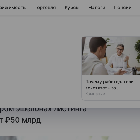
вижимость
Торговля
Курсы
Налоги
Пенсии
 для годовых
ные критерии к структуре
Почему работодатели
овых отчетов. Нововведения
«охотятся» за
вчерашними студентами
Компании
информации для компаний,
ором эшелонах листинга
т ₽50 млрд.