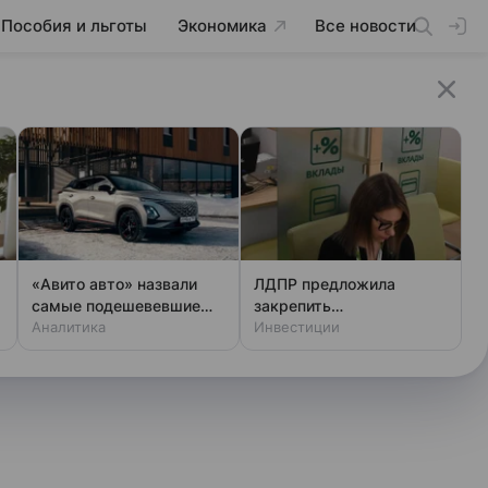
Пособия и льготы
Экономика
Все новости
«Авито авто» назвали
ЛДПР предложила
самые подешевевшие
закрепить
модели новых авто в РФ
Аналитика
неприкосновенность
Инвестиции
банковских вкладов