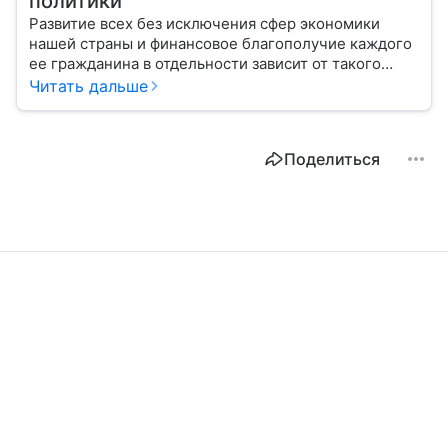
политики
Развитие всех без исключения сфер экономики
нашей страны и финансовое благополучие каждого
ее гражданина в отдельности зависит от такого
показателя, как ключевая ставка. От чего зависит
Читать дальше
ее размер, расскажем в материале с помощью
эксперта.
Поделиться