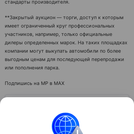
стандарты производителя.
**Закрытый аукцион — торги, доступ к которым
имеет ограниченный круг профессиональных
участников, например, только официальные
дилеры определенных марок. На таких площадках
компании могут выкупать автомобили по более
выгодным ценам для последующей перепродажи
или пополнения парка.
Подпишись на MP в MAX
Узнать больше по теме
Доход: 5 основных видов
Рассказываем, что такое доход, какие бывают виды
и источники поступлений, а также какие активы
нельзя отнести к доходам.
Читать дальше