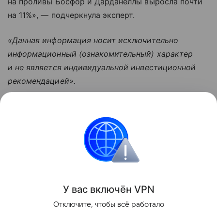
на проливы Босфор и Дарданеллы выросла почти
на 11%», — подчеркнула эксперт.
«Данная информация носит исключительно
информационный (ознакомительный) характер
и не является индивидуальной инвестиционной
рекомендацией».
Узнать больше по теме
Доход: 5 основных видов
Рассказываем, что такое доход, какие бывают виды
и источники поступлений, а также какие активы
нельзя отнести к доходам.
Читать дальше
У вас включ
ён
V
P
N
Поделиться
Отключите, чтобы всё работало