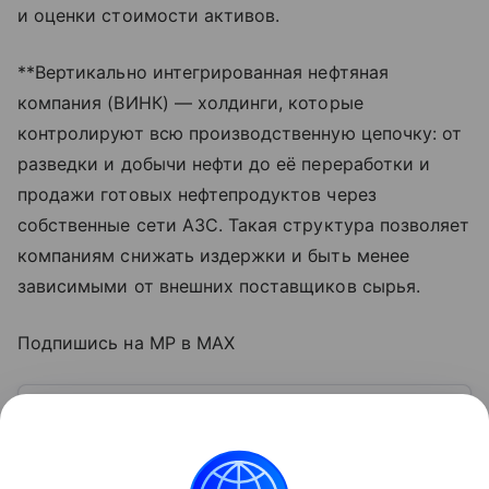
и оценки стоимости активов.
**Вертикально интегрированная нефтяная
компания (ВИНК) — холдинги, которые
контролируют всю производственную цепочку: от
разведки и добычи нефти до её переработки и
продажи готовых нефтепродуктов через
собственные сети АЗС. Такая структура позволяет
компаниям снижать издержки и быть менее
зависимыми от внешних поставщиков сырья.
Подпишись на MP в MAX
Узнать больше по теме
Капитал: основа успешного бизнеса
В статье рассмотрим, что скрывается за понятием
капитала, какие его виды существуют и как им