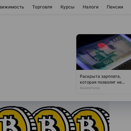
вижимость
Торговля
Курсы
Налоги
Пенсии
4 тыс. биткоинов
 года. Почему так
йского королевства на
Раскрыта зарплата,
миллионов в биткоине
которая позволит не
чувствовать зависти
Аналитика