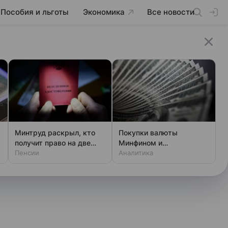
Пособия и льготы
Экономика
Все новости
Минтруд раскрыл, кто
Покупки валюты
получит право на две
Минфином и
пенсии
Пенсии
спекулянтами разогнали
Аналитика
курс до 83 руб./$