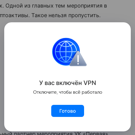
ж. Одной из главных тем мероприятия в
птоактивы. Такое нельзя пропустить.
У вас включ
ён
V
P
N
Отключите, чтобы всё работало
Готово
ьный партнер мероприятия УК «Первая».