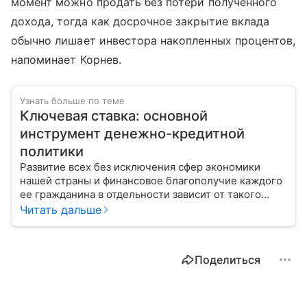
момент можно продать без потери полученного
дохода, тогда как досрочное закрытие вклада
обычно лишает инвестора накопленных процентов,
напоминает Корнев.
Узнать больше по теме
Ключевая ставка: основной
инструмент денежно-кредитной
политики
Развитие всех без исключения сфер экономики
нашей страны и финансовое благополучие каждого
ее гражданина в отдельности зависит от такого
показателя, как ключевая ставка. От чего зависит
Читать дальше
ее размер, расскажем в материале с помощью
эксперта.
Поделиться